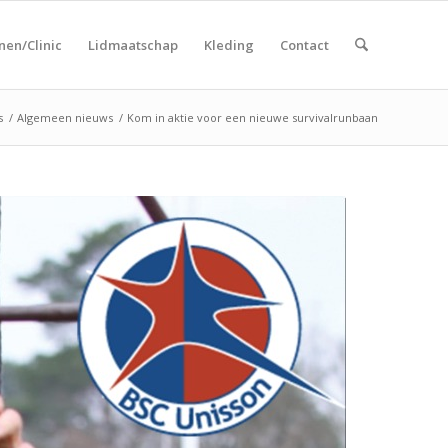
nen/Clinic
Lidmaatschap
Kleding
Contact
s
/
Algemeen nieuws
/
Kom in aktie voor een nieuwe survivalrunbaan