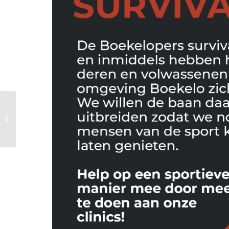
BSC Unisson laat zich
van de beste kant
zien.