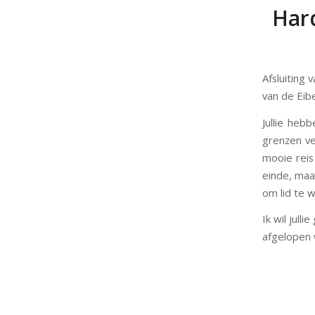
Hard
Afsluiting
van de Eib
Jullie heb
grenzen ve
mooie reis
einde, maar
om lid te 
Ik wil jul
afgelopen w