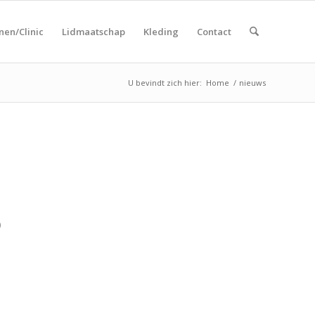
nen/Clinic
Lidmaatschap
Kleding
Contact
U bevindt zich hier:
Home
/
nieuws
p