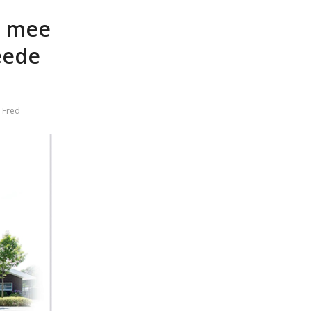
p mee
eede
r
Fred