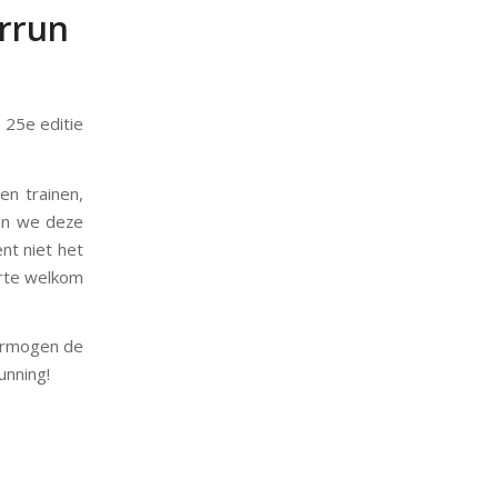
errun
 25e editie
en trainen,
ten we deze
nt niet het
harte welkom
vermogen de
unning!