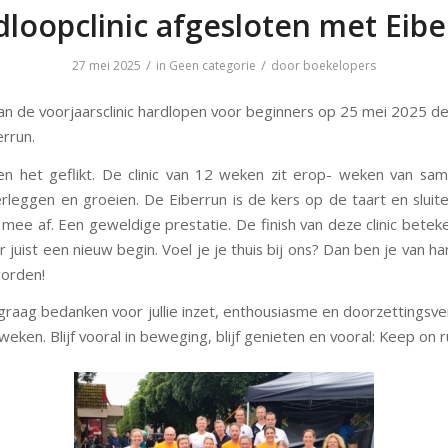
loopclinic afgesloten met Eib
/
/
27 mei 2025
in
Geen categorie
door
boekelopers
 van de voorjaarsclinic hardlopen voor beginners op 25 mei 2025 de
errun.
ben het geflikt. De clinic van 12 weken zit erop- weken van sam
rleggen en groeien. De Eiberrun is de kers op de taart en slui
 mee af. Een geweldige prestatie. De finish van deze clinic beteke
 juist een nieuw begin. Voel je je thuis bij ons? Dan ben je van 
worden!
lie graag bedanken voor jullie inzet, enthousiasme en doorzettings
eken. Blijf vooral in beweging, blijf genieten en vooral: Keep on r