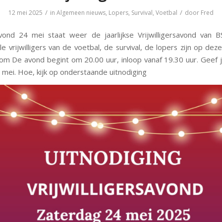
/
/
12 mei 2025
in
Algemeen nieuws
,
Lopers
,
Survival
,
Voetbal
door
Fred
ond 24 mei staat weer de jaarlijkse Vrijwilligersavond van 
le vrijwilligers van de voetbal, de survival, de lopers zijn op de
om De avond begint om 20.00 uur, inloop vanaf 19.30 uur. Geef 
 mei. Hoe, kijk op onderstaande uitnodiging