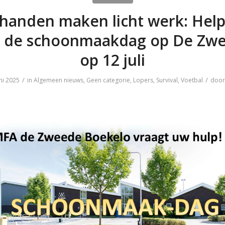
 handen maken licht werk: Hel
 de schoonmaakdag op De Zw
op 12 juli
/
/
ni 2025
in
Algemeen nieuws
,
Geen categorie
,
Lopers
,
Survival
,
Voetbal
doo