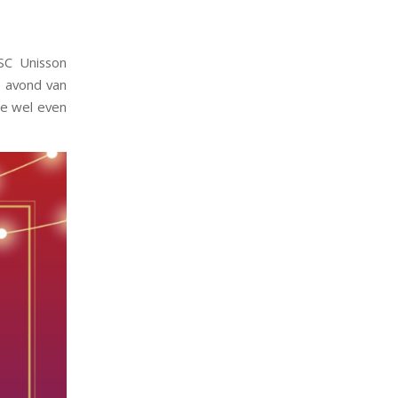
BSC Unisson
ze avond van
je wel even