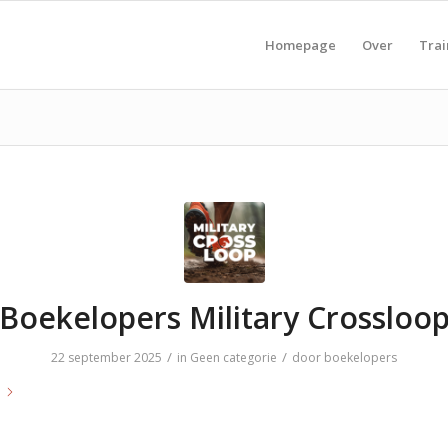
Homepage
Over
Trai
Boekelopers Military Crossloo
/
/
22 september 2025
in
Geen categorie
door
boekelopers